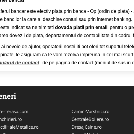
sfer bancar
ferul bancar este efectiv plata prin banca - Op (ordin de plata) - a
le bancilor la care ai deschise conturi sau prin internet banking. 
 este indicat sa ne trimiteti
dovada platii prin email
, pentru o
pr
area dovezii de plata, departamentul de contabilitate din cadrul
ai nevoie de ajutor, operatorii nostri iti pot oferi tot suportul tel
pinate, te asiguram ca le vom rezolva impreuna in cel mai scurt t
ularul de contact
de pe pagina de contact (meniul de sus in d
eneri
re-Terasa.com
Camin-Varstnici.ro
chirieri.ro
CentraleBoilere.ro
ctiiHaleMetalice.ro
DresajCaine.ro