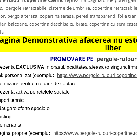
le rulouri copertine Cavnic
reprezinta pagina unde puteti gasi
c
. pergole retractabile, sisteme de umbrire, copertine retractabile
ior, pergola terasa, copertina terasa, pereti transparenti, folie tran
deri balcoane, copertina deschisa cu brate, copertina cu semicase
la
agina Demonstrativa afacerea nu este
liber
PROMOVARE PE
pergole-rulour
rezenta
EXCLUSIVA
in orasul/localitatea aleasa (o singura firma
ink personalizat (exemplu:
https://www.pergole-rulouri-copertin
ptimizare pentru motoare de cautare
ezenta activa pe retelele sociale
port tehnic
daugare oferte speciale
osting
entenanta
agina proprie (exemplu:
https://www.pergole-rulouri-copertine.r