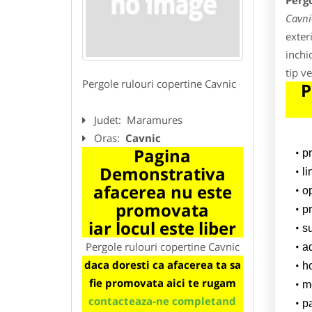
Pergo
Cavni
exter
inchi
tip ve
Pergole rulouri copertine Cavnic
P
Judet:
Maramures
Oras:
Cavnic
Pagina
p
Demonstrativa
l
afacerea nu este
o
promovata
pr
iar locul este liber
su
Pergole rulouri copertine Cavnic
a
daca doresti ca afacerea ta sa
h
fie promovata aici te rugam
m
contacteaza-ne completand
p