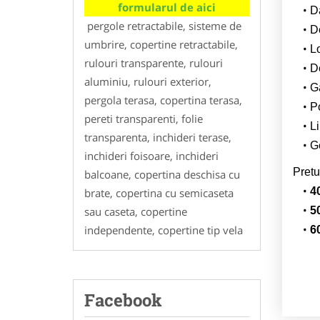
formularul de aici
Da
pergole retractabile, sisteme de
D
umbrire, copertine retractabile,
L
rulouri transparente, rulouri
De
aluminiu, rulouri exterior,
G
pergola terasa, copertina terasa,
Po
pereti transparenti, folie
Li
transparenta, inchideri terase,
Ge
inchideri foisoare, inchideri
Pretu
balcoane, copertina deschisa cu
4
brate, copertina cu semicaseta
sau caseta, copertine
5
independente, copertine tip vela
6
Facebook