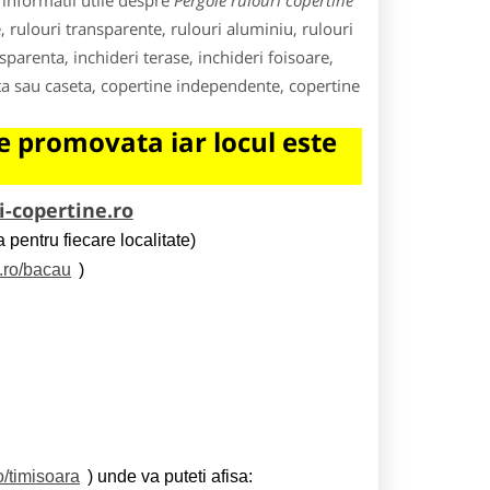
 informatii utile despre
Pergole rulouri copertine
, rulouri transparente, rulouri aluminiu, rulouri
sparenta, inchideri terase, inchideri foisoare,
ta sau caseta, copertine independente, copertine
 promovata iar locul este
i-copertine.ro
 pentru fiecare localitate)
e.ro/bacau
)
o/timisoara
) unde va puteti afisa: