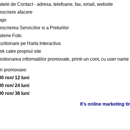
tele de Contact - adresa, telefoane, fax, email, website
escriere afacere
ogo
scrierea Serviciilor si a Preturilor
alerie Foto
zitionare pe Harta Interactiva
nk catre propriul site
stionarea informatiilor promovate, printr-un cont, cu user name 
ri promovare:
00 ron/ 12 luni
00 ron/ 24 luni
00 ron/ 36 luni
It's online marketing t