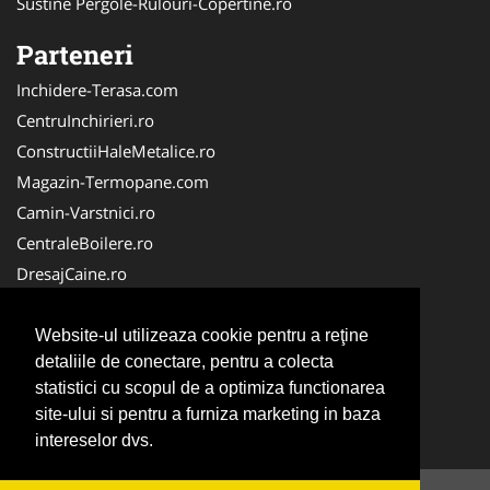
Sustine Pergole-Rulouri-Copertine.ro
Parteneri
Inchidere-Terasa.com
CentruInchirieri.ro
ConstructiiHaleMetalice.ro
Magazin-Termopane.com
Camin-Varstnici.ro
CentraleBoilere.ro
DresajCaine.ro
ServiciiAlpinism.ro
Alpinist-Utilitar.com
Website-ul utilizeaza cookie pentru a reţine
detaliile de conectare, pentru a colecta
CuratenieSpatiiComerciale.ro
statistici cu scopul de a optimiza functionarea
FirmaTractariAuto.ro
site-ului si pentru a furniza marketing in baza
Service-Reparatii.com
intereselor dvs.