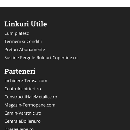
Linkuri Utile
Cum platesc
Termeni si Conditii
Preturi Abonamente
Sustine Pergole-Rulouri-Copertine.ro
Parteneri
Inchidere-Terasa.com
CentruInchirieri.ro
ConstructiiHaleMetalice.ro
Magazin-Termopane.com
Camin-Varstnici.ro
CentraleBoilere.ro
DresajCaine.ro