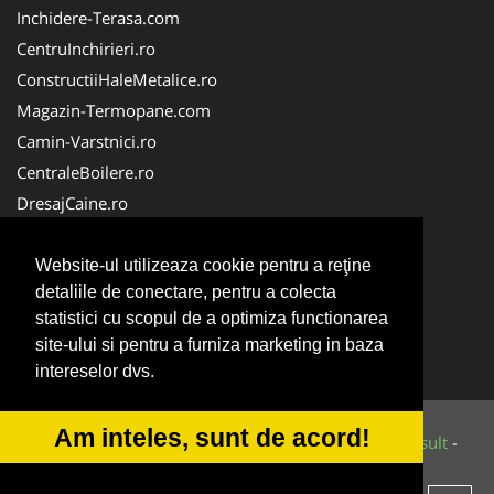
Inchidere-Terasa.com
CentruInchirieri.ro
ConstructiiHaleMetalice.ro
Magazin-Termopane.com
Camin-Varstnici.ro
CentraleBoilere.ro
DresajCaine.ro
ServiciiAlpinism.ro
Alpinist-Utilitar.com
Website-ul utilizeaza cookie pentru a reţine
detaliile de conectare, pentru a colecta
CuratenieSpatiiComerciale.ro
statistici cu scopul de a optimiza functionarea
FirmaTractariAuto.ro
site-ului si pentru a furniza marketing in baza
Service-Reparatii.com
intereselor dvs.
Am inteles, sunt de acord!
© 2014-2026 Powered by
VilonMedia
&
Tokaido Consult
-
ANPC
SOL