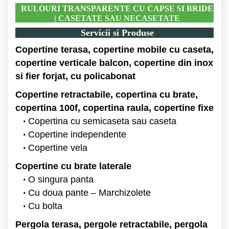
RULOURI TRANSPARENTE CU CAPSE SI BRIDE
| CASETATE SAU NECASETATE
Servicii si Produse
Copertine terasa, copertine mobile cu caseta,
copertine verticale balcon, copertine din inox
si fier forjat, cu policabonat
Copertine retractabile, copertina cu brate,
copertina 100f, copertina raula, copertine fixe
Copertina cu semicaseta sau caseta
Copertine independente
Copertine vela
Copertine cu brate laterale
O singura panta
Cu doua pante – Marchizolete
Cu bolta
Pergola terasa, pergole retractabile, pergola