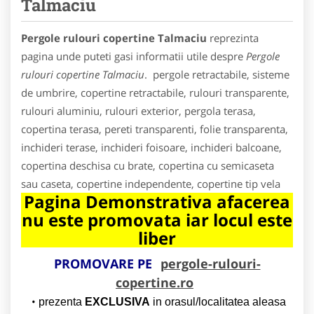
Talmaciu
Pergole rulouri copertine Talmaciu
reprezinta
pagina unde puteti gasi informatii utile despre
Pergole
rulouri copertine Talmaciu
. pergole retractabile, sisteme
de umbrire, copertine retractabile, rulouri transparente,
rulouri aluminiu, rulouri exterior, pergola terasa,
copertina terasa, pereti transparenti, folie transparenta,
inchideri terase, inchideri foisoare, inchideri balcoane,
copertina deschisa cu brate, copertina cu semicaseta
sau caseta, copertine independente, copertine tip vela
Pagina Demonstrativa afacerea
nu este promovata iar locul este
liber
PROMOVARE PE
pergole-rulouri-
copertine.ro
prezenta
EXCLUSIVA
in orasul/localitatea aleasa