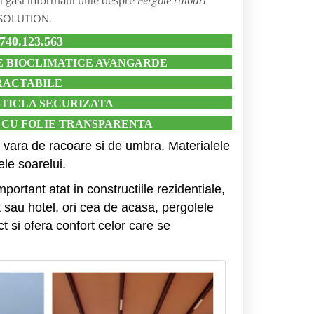
 gasi informatii utile despre
Pergole rulouri
S SOLUTION.
40.123.563
 BIOCLIMATICE AVANGARDE
RACTABILE
STICLA SECURIZATA
E CU FOLIE TRANSPARENTA
a vara de racoare si de umbra. Materialele
ele soarelui.
portant atat in constructiile rezidentiale,
 sau hotel, ori cea de acasa, pergolele
t si ofera confort celor care se