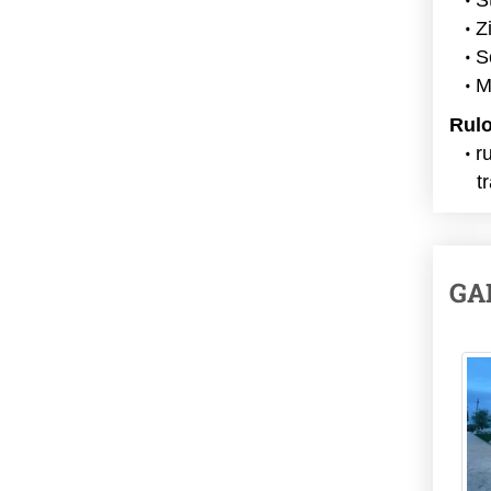
S
Z
S
M
Rulo
r
t
GA