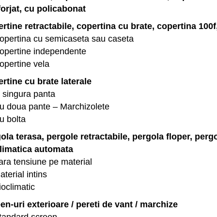
 forjat, cu policabonat
rtine retractabile, copertina cu brate, copertina 100f,
opertina cu semicaseta sau caseta
opertine independente
opertine vela
rtine cu brate laterale
 singura panta
u doua pante – Marchizolete
u bolta
ola terasa, pergole retractabile, pergola floper, perg
limatica automata
ara tensiune pe material
aterial intins
ioclimatic
en-uri exterioare / pereti de vant / marchize