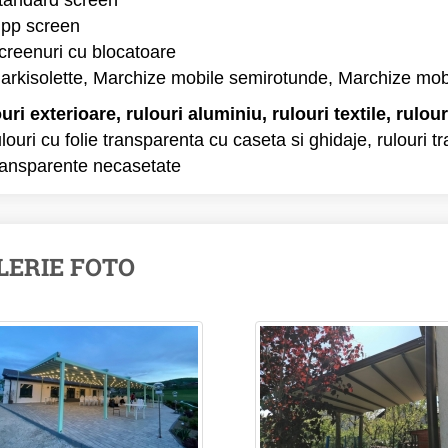
tandard screen
ipp screen
creenuri cu blocatoare
arkisolette, Marchize mobile semirotunde, Marchize mo
uri exterioare, rulouri aluminiu, rulouri textile, rulo
ulouri cu folie transparenta cu caseta si ghidaje, rulouri t
ransparente necasetate
LERIE FOTO