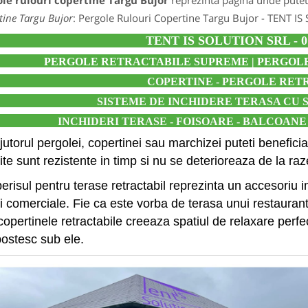
le rulouri copertine Targu Bujor
reprezinta pagina unde puteti
tine Targu Bujor
: Pergole Rulouri Copertine Targu Bujor - TENT I
TENT IS SOLUTION SRL - 07
PERGOLE RETRACTABILE SUPREME |
PERGOLE
COPERTINE - PERGOLE RET
SISTEME DE INCHIDERE TERASA CU 
I
NCHIDERI TERASE - FOISOARE - BALCOAN
jutorul pergolei, copertinei sau marchizei puteti benefici
ite sunt rezistente in timp si nu se deterioreaza de la raz
risul pentru terase retractabil reprezinta un accesoriu im
si comerciale. Fie ca este vorba de terasa unui restaurant
opertinele retractabile creeaza spatiul de relaxare perfec
ostesc sub ele.