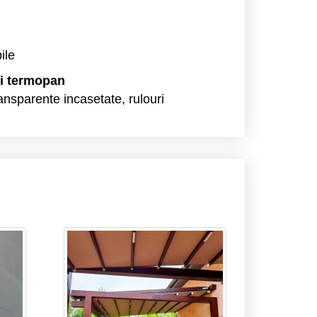
bile
uri termopan
ransparente incasetate, rulouri