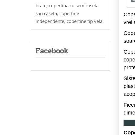
brate, copertina cu semicaseta
sau caseta, copertine
Coper
independente, copertine tip vela
vrei 
Cope
soar
Facebook
Cope
coper
prote
Sist
plas
acop
Fiec
dime
Cope