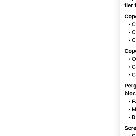
fier
Cope
C
C
C
Cope
O
C
C
Perg
bioc
F
M
B
Scre