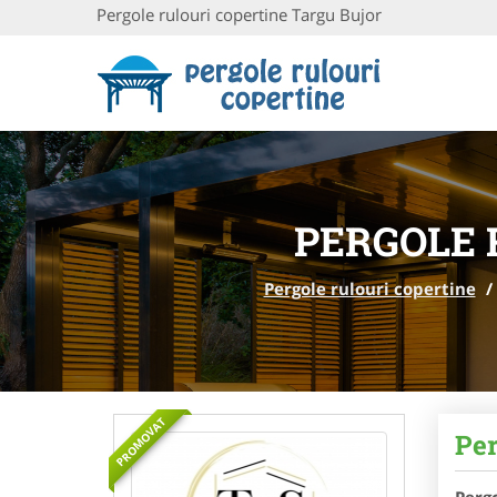
Pergole rulouri copertine Targu Bujor
PERGOLE 
Pergole rulouri copertine
/
PROMOVAT
Per