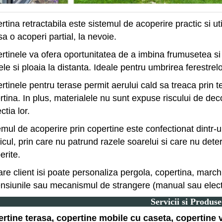
tina retractabila este sistemul de acoperire practic si ut
sa o acoperi partial, la nevoie.
rtinele va ofera oportunitatea de a imbina frumusetea si 
ele si ploaia la distanta. Ideale pentru umbrirea ferestrel
rtinele pentru terase permit aerului cald sa treaca prin te
tina. In plus, materialele nu sunt expuse riscului de deco
ctia lor.
emul de acoperire prin copertine este confectionat dintr-
ticul, prin care nu patrund razele soarelui si care nu det
erite.
are client isi poate personaliza pergola, copertina, marchi
nsiunile sau mecanismul de strangere (manual sau electr
Servicii si Produse
rtine terasa, copertine mobile cu caseta, copertine v