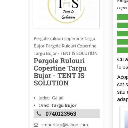
Pergo
coper
Pergole rulouri copertine Targu
Bujor Pergole Rulouri Copertine
Targu Bujor - TENT IS SOLUTION
Pergole Rulouri
Cu a
Copertine Targu
folos
Bujor - TENT IS
Acope
SOLUTION
cat 
sau c
Judet:
Galati
adap
Oras:
Targu Bujor
0740123563
cmburlacu@yahoo.com