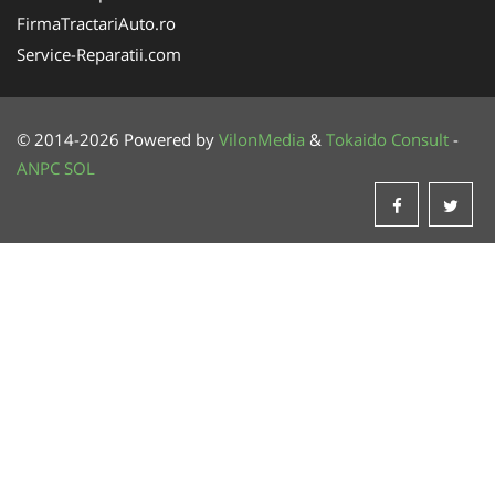
FirmaTractariAuto.ro
Service-Reparatii.com
© 2014-2026 Powered by
VilonMedia
&
Tokaido Consult
-
ANPC
SOL