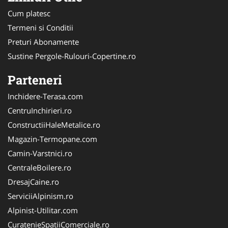
Cum platesc
Termeni si Conditii
Preturi Abonamente
Sustine Pergole-Rulouri-Copertine.ro
Parteneri
Inchidere-Terasa.com
CentruInchirieri.ro
ConstructiiHaleMetalice.ro
Magazin-Termopane.com
Camin-Varstnici.ro
CentraleBoilere.ro
DresajCaine.ro
ServiciiAlpinism.ro
Alpinist-Utilitar.com
CuratenieSpatiiComerciale.ro