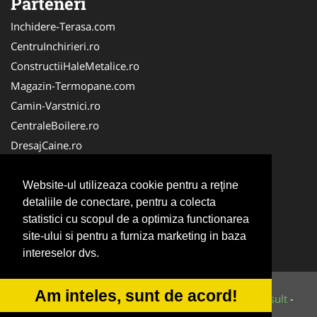
Parteneri
Inchidere-Terasa.com
CentruInchirieri.ro
ConstructiiHaleMetalice.ro
Magazin-Termopane.com
Camin-Varstnici.ro
CentraleBoilere.ro
DresajCaine.ro
ServiciiAlpinism.ro
Alpinist-Utilitar.com
Website-ul utilizeaza cookie pentru a reţine
detaliile de conectare, pentru a colecta
CuratenieSpatiiComerciale.ro
statistici cu scopul de a optimiza functionarea
FirmaTractariAuto.ro
site-ului si pentru a furniza marketing in baza
Service-Reparatii.com
intereselor dvs.
Am inteles, sunt de acord!
© 2014-2026 Powered by
VilonMedia
&
Tokaido Consult
-
ANPC
SOL